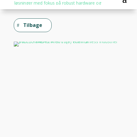
Tilbage
Hjem
/
Panel PC
/ Industriel Touch Panel PC –
ALAD-A1510T(P)
Industriel Touch Panel
PC – ALAD-A1510T(P)
Beskrivelse
Yderligere information