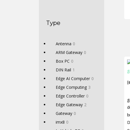
Type
Antenna
0
ARM Gateway
0
Box PC
0
DIN Rail
1
Edge AI Computer
0
Edge Computing
3
Edge Controller
0
g
Edge Gateway
2
d
Gateway
0
b
imx8
0
D
o