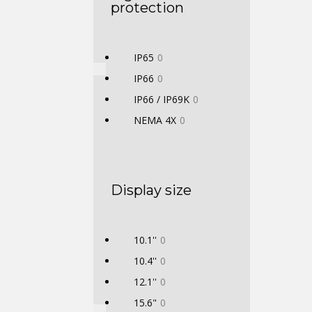
protection
IP65
0
IP66
0
IP66 / IP69K
0
NEMA 4X
0
Display size
10.1''
0
10.4''
0
12.1''
0
15.6"
0