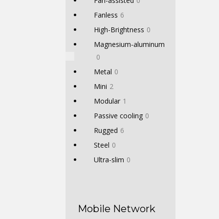
Fan-assisted
0
Fanless
6
High-Brightness
0
Magnesium-aluminum
0
Metal
0
Mini
2
Modular
1
Passive cooling
0
Rugged
6
Steel
0
Ultra-slim
0
Mobile Network