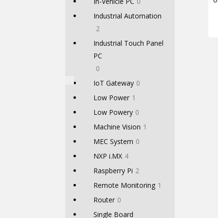
In-Vehicle PC
0
Industrial Automation
2
Industrial Touch Panel
PC
Viser
0
IoT Gateway
0
Low Power
1
Low Powery
0
Machine Vision
1
MEC System
0
NXP i.MX
4
Raspberry Pi
2
Remote Monitoring
1
Router
0
Single Board