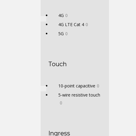
4G
0
4G LTE Cat 4
0
5G
0
Touch
10-point capacitive
0
5-wire resistive touch
0
Ingress