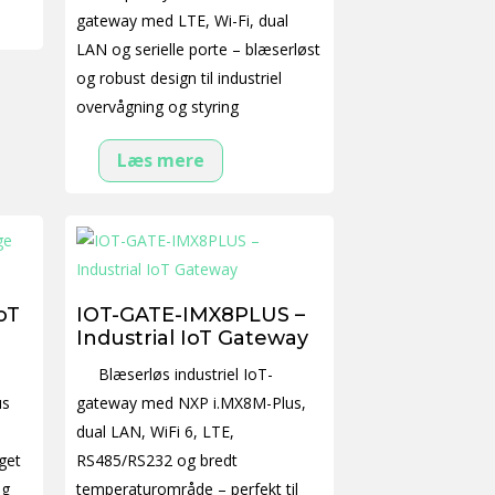
gateway med LTE, Wi-Fi, dual
LAN og serielle porte – blæserløst
og robust design til industriel
overvågning og styring
Læs mere
oT
IOT-GATE-IMX8PLUS –
Industrial IoT Gateway
Blæserløs industriel IoT-
us
gateway med NXP i.MX8M-Plus,
dual LAN, WiFi 6, LTE,
get
RS485/RS232 og bredt
og
temperaturområde – perfekt til