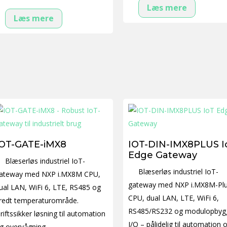
Læs mere
Læs mere
IOT-GATE-iMX8
IOT-DIN-IMX8PLUS I
Edge Gateway
Blæserløs industriel IoT-
Blæserløs industriel IoT-
ateway med NXP i.MX8M CPU,
gateway med NXP i.MX8M-Pl
ual LAN, WiFi 6, LTE, RS485 og
CPU, dual LAN, LTE, WiFi 6,
redt temperaturområde.
RS485/RS232 og modulopbyg
riftssikker løsning til automation
I/O – pålidelig til automation 
g overvågning.