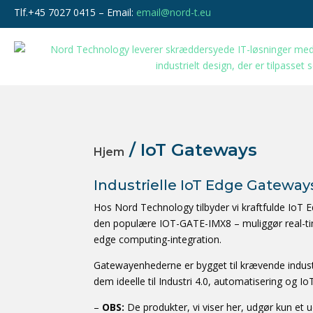
Tlf.+45 7027 0415 – Email:
email@nord-t.eu
/ IoT Gateways
Hjem
Industrielle IoT Edge Gateways
Hos Nord Technology tilbyder vi kraftfulde IoT Edg
den populære IOT-GATE-IMX8 – muliggør real-time
edge computing-integration.
Gatewayenhederne er bygget til krævende indust
dem ideelle til Industri 4.0, automatisering og IoT
–
OBS:
De produkter, vi viser her, udgør kun et 