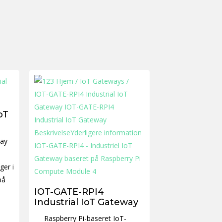
oT
way
ger i
på
IOT-GATE-RPI4
Industrial IoT Gateway
Raspberry Pi-baseret IoT-