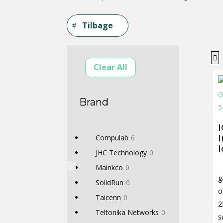
Tilbage
Clear All
Brand
Compulab
6
I
JHC Technology
0
Mainkco
0
g
SolidRun
0
o
Taicenn
0
2
Teltonika Networks
0
s