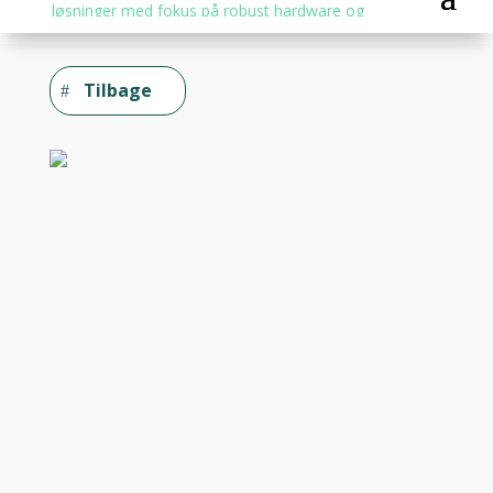
Tilbage
Hjem
/
Network
/ RUTX14 Router
RUTX14 Router
Beskrivelse
Yderligere information
RUTX14 – 4G LTE CAT12
Industriel Mobilrouter