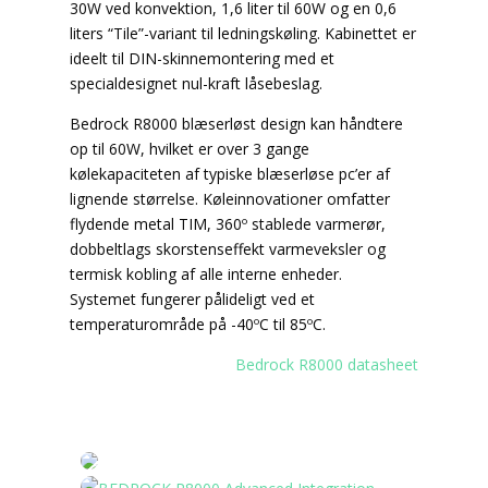
30W ved konvektion, 1,6 liter til 60W og en 0,6
liters “Tile”-variant til ledningskøling. Kabinettet er
ideelt til DIN-skinnemontering med et
specialdesignet nul-kraft låsebeslag.
Bedrock R8000 blæserløst design kan håndtere
op til 60W, hvilket er over 3 gange
kølekapaciteten af typiske blæserløse pc’er af
lignende størrelse. Køleinnovationer omfatter
flydende metal TIM, 360º stablede varmerør,
dobbeltlags skorstenseffekt varmeveksler og
termisk kobling af alle interne enheder.
Systemet fungerer pålideligt ved et
temperaturområde på -40ºC til 85ºC.
Bedrock R8000 datasheet