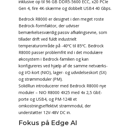
inklusive op til 96 GB DDR5-5600 ECC, x20 PCIe
Gen 4, fire 4K-skærme og dobbelt USB4 40 Gbps.
Bedrock R8000 er designet i den meget roste
Bedrock-formfaktor, der udviser
bemærkelsesværdig passiv afkølingsevne, som
tillader drift ved fuldt industrielt
temperaturområde på -40ºC til 85ºC. Bedrock
R8000 passer problemfrit ind i det modulære
økosystem i Bedrock-familien og kan
konfigureres ved hjælp af de samme netværks-
og I/O-kort (NIO), lager- og udvidelseskort (SX)
og strømmoduler (PM).
SolidRun introducerer med Bedrock R8000 nye
moduler – NIO R8000 4X25 med 4x 2,5 GbE-
porte og USB4, og PM-1248 et
omkostningseffektivt strømmodul, der
understøtter 12V-48V DC in.
Fokus på Edge AI