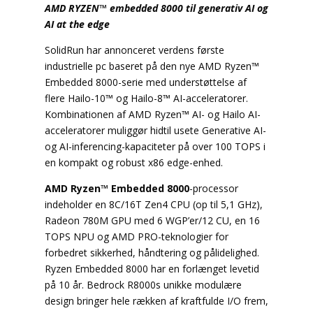
AMD RYZEN™ embedded 8000 til generativ AI og
AI at the edge
SolidRun har annonceret verdens første
industrielle pc baseret på den nye AMD Ryzen™
Embedded 8000-serie med understøttelse af
flere Hailo-10™ og Hailo-8™ AI-acceleratorer.
Kombinationen af AMD Ryzen™ AI- og Hailo AI-
acceleratorer muliggør hidtil usete Generative AI-
og AI-inferencing-kapaciteter på over 100 TOPS i
en kompakt og robust x86 edge-enhed.
AMD Ryzen™ Embedded 8000
-processor
indeholder en 8C/16T Zen4 CPU (op til 5,1 GHz),
Radeon 780M GPU med 6 WGP’er/12 CU, en 16
TOPS NPU og AMD PRO-teknologier for
forbedret sikkerhed, håndtering og pålidelighed.
Ryzen Embedded 8000 har en forlænget levetid
på 10 år. Bedrock R8000s unikke modulære
design bringer hele rækken af kraftfulde I/O frem,