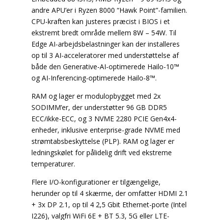
andre APU’er i Ryzen 8000 “Hawk Point”-familien.
CPU-kraften kan justeres præcist i BIOS i et
ekstremt bredt område mellem 8W – 54W. Til
Edge AI-arbejdsbelastninger kan der installeres
op til 3 AI-acceleratorer med understøttelse af
både den Generative-AI-optimerede Hailo-10™
og AI-Inferencing-optimerede Hailo-8™.
RAM og lager er modulopbygget med 2x
SODIMM’er, der understøtter 96 GB DDR5
ECC/ikke-ECC, og 3 NVME 2280 PCIE Gen4x4-
enheder, inklusive enterprise-grade NVME med
strømtabsbeskyttelse (PLP). RAM og lager er
ledningskølet for pålidelig drift ved ekstreme
temperaturer.
Flere I/O-konfigurationer er tilgængelige,
herunder op til 4 skærme, der omfatter HDMI 2.1
+ 3x DP 2.1, op til 4 2,5 Gbit Ethernet-porte (Intel
I226), valgfri WiFi 6E + BT 5.3, 5G eller LTE-