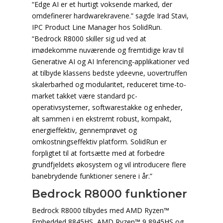
“Edge AI er et hurtigt voksende marked, der
omdefinerer hardwarekravene.” sagde Irad Stavi,
IPC Product Line Manager hos SolidRun.
“Bedrock R8000 skiller sig ud ved at
imødekomme nuværende og fremtidige krav til
Generative AI og AI Inferencing-applikationer ved
at tilbyde klassens bedste ydeevne, uovertruffen
skalerbarhed og modularitet, reduceret time-to-
market takket være standard pc-
operativsystemer, softwarestakke og enheder,
alt sammen i en ekstremt robust, kompakt,
energieffektiv, gennemprøvet og
omkostningseffektiv platform. SolidRun er
forpligtet til at fortsætte med at forbedre
grundfjeldets økosystem og vil introducere flere
banebrydende funktioner senere i år.”
Bedrock R8000 funktioner
Bedrock R8000 tilbydes med AMD Ryzen™
Embedded 8845HS, AMD Ryzen™ 9 8945HS og